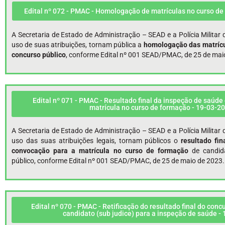
Edital nº 072 - PMAC - Homologação de matrículas no curso de
A Secretaria de Estado de Administração – SEAD e a Polícia Milita
uso de suas atribuições, tornam pública a
homologação das matrícu
concurso público
, conforme Edital nº 001 SEAD/PMAC, de 25 de mai
Edital nº 071 - PMAC - Resultado final da inspeção de saúde
matrícula no curso de formação - 19-03-2
A Secretaria de Estado de Administração – SEAD e a Polícia Milita
uso das suas atribuições legais, tornam públicos o
resultado fi
convocação para a matrícula no curso de formação
de candid
público, conforme Edital nº 001 SEAD/PMAC, de 25 de maio de 2023.
Edital nº 070 - PMAC - Retificação do resultado final do con
candidato (sub judice) para a inspeção de saúde -