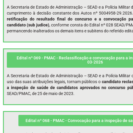
A Secretaria de Estado de Administração – SEAD e a Polícia Milita
cumprimento à decisão constante dos Autos nº 5004958-29.2026.
retificação
do resultado final do concurso e a convocação p
candidato (sub judice)
, conforme consta do Edital nº 028 SEAD/PMA
permancendo inalterados os demais itens e subitens do referido edita
Edital nº 069 - PMAC - Reclassificação e convocação para a i
03-2026
A Secretaria de Estado de Administração – SEAD e a Polícia Milita
uso das suas atribuições legais, tornam públicos o
candidato reclas
a inspeção de saúde de candidatos aprovados no concurso púb
SEAD/PMAC, de 25 de maio de 2023.
Edital nº 068 - PMAC - Convocação para a inspeção de s