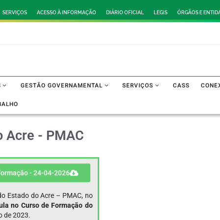
SERVIÇOS
ACESSO À INFORMAÇÃO
DIÁRIO OFICIAL
LEGIS
ÓRGÃOS E ENTID
S
GESTÃO GOVERNAMENTAL
SERVIÇOS
CASS
CONE
BALHO
do Acre - PMAC
 formação - 24-04-2026
r do Estado do Acre – PMAC, no
ula no Curso de Formação do
o de 2023.