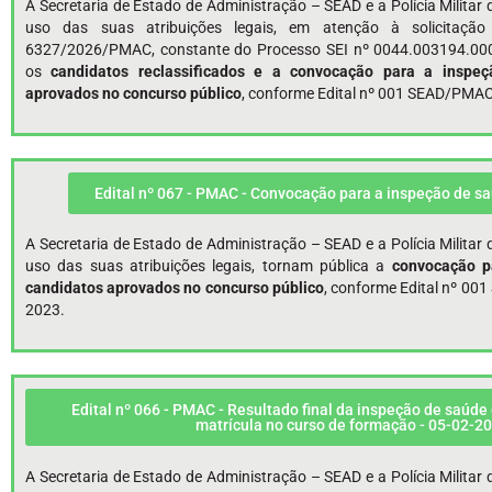
A Secretaria de Estado de Administração – SEAD e a Polícia Milita
uso das suas atribuições legais, em atenção à solicitaçã
6327/2026/PMAC, constante do Processo SEI nº 0044.003194.000
os
candidatos reclassificados e a
convocação para a inspeç
aprovados no concurso público
, conforme Edital nº 001 SEAD/PMAC
Edital nº 067 - PMAC - Convocação para a inspeção de s
A Secretaria de Estado de Administração – SEAD e a Polícia Milita
uso das suas atribuições legais, tornam pública a
convocação p
candidatos aprovados no concurso público
, conforme Edital nº 00
2023.
Edital nº 066 - PMAC - Resultado final da inspeção de saúde
matrícula no curso de formação - 05-02-2
A Secretaria de Estado de Administração – SEAD e a Polícia Milita