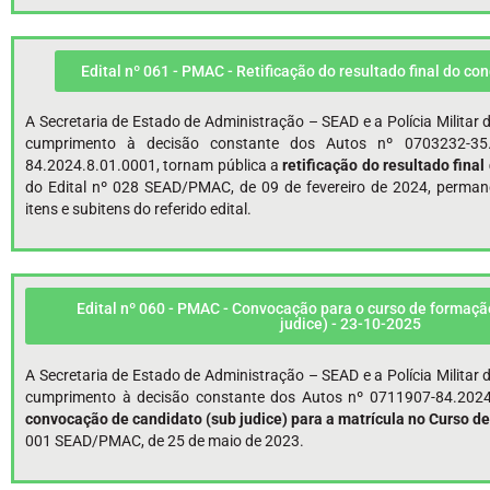
Edital nº 061 - PMAC - Retificação do resultado final do co
A Secretaria de Estado de Administração – SEAD e a Polícia Milita
cumprimento à decisão constante dos Autos nº 0703232-35.
84.2024.8.01.0001, tornam pública a
retificação
do resultado final
do Edital nº 028 SEAD/PMAC, de 09 de fevereiro de 2024, perman
itens e subitens do referido edital.
Edital nº 060 - PMAC - Convocação para o curso de formaçã
judice) - 23-10-2025
A Secretaria de Estado de Administração – SEAD e a Polícia Milita
cumprimento à decisão constante dos Autos nº 0711907-84.2024
convocação de candidato (sub judice) para a matrícula no Curso 
001 SEAD/PMAC, de 25 de maio de 2023.