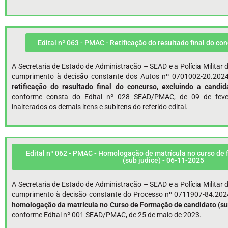
Edital nº 063 - PMAC - Retificação do resultado final do co
A Secretaria de Estado de Administração – SEAD e a Polícia Milita
cumprimento à decisão constante dos Autos nº 0701002-20.2024
retificação
do resultado final do concurso, excluindo a candid
conforme consta do Edital nº 028 SEAD/PMAC, de 09 de feve
inalterados os demais itens e subitens do referido edital.
Edital nº 062 - PMAC - Homologação de matrícula no curso de
(sub judice) - 06-11-2025
A Secretaria de Estado de Administração – SEAD e a Polícia Milita
cumprimento à decisão constante do Processo nº 0711907-84.2024
homologação da matrícula no Curso de Formação de candidato (sub
conforme Edital nº 001 SEAD/PMAC, de 25 de maio de 2023.