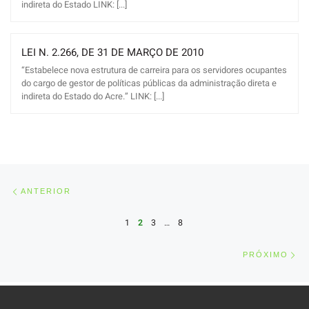
indireta do Estado LINK: [...]
LEI N. 2.266, DE 31 DE MARÇO DE 2010
“Estabelece nova estrutura de carreira para os servidores ocupantes
do cargo de gestor de políticas públicas da administração direta e
indireta do Estado do Acre.” LINK: [...]
Posts navigation
Anterior
ANTERIOR
1
2
3
…
8
Pr
PRÓXIMO