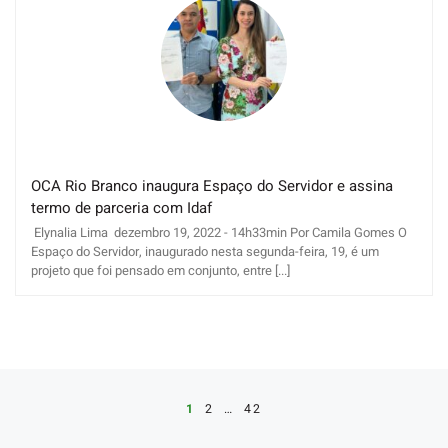
OCA Rio Branco inaugura Espaço do Servidor e assina
termo de parceria com Idaf
Elynalia Lima dezembro 19, 2022 - 14h33min Por Camila Gomes O
Espaço do Servidor, inaugurado nesta segunda-feira, 19, é um
projeto que foi pensado em conjunto, entre [...]
Posts navigation
1
2
…
42
Pr