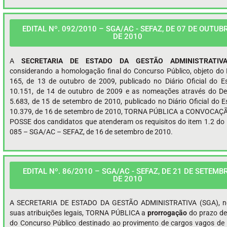
EDITAL Nº. 092/2010 – SGA/AC - SEFAZ, DE 07 DE OUTUB
DE 2010
A
SECRETARIA DE ESTADO DA GESTÃO ADMINISTRATIV
considerando a homologação final do Concurso Público, objeto do E
165, de 13 de outubro de 2009, publicado no Diário Oficial do E
10.151, de 14 de outubro de 2009 e as nomeações através do De
5.683, de 15 de setembro de 2010, publicado no Diário Oficial do E
10.379, de 16 de setembro de 2010, TORNA PÚBLICA a CONVOCAÇÃ
POSSE dos candidatos que atenderam os requisitos do item 1.2 do E
085 – SGA/AC – SEFAZ, de 16 de setembro de 2010.
EDITAL Nº. 86/2010 – SGA/AC - SEFAZ, DE 21 DE SETEMB
DE 2010
A SECRETARIA DE ESTADO DA GESTÃO ADMINISTRATIVA (SGA), n
suas atribuições legais, TORNA PÚBLICA a
prorrogação
do prazo de
do Concurso Público destinado ao provimento de cargos vagos de 