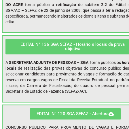
DO ACRE
torna pública a
retificação
do subitem
2.2
do Edital 
SGA/AC – SEFAZ, de 22 de junho de 2009, que passa a ter a redação
especificada, permanecendo inalterados os demais itens e subitens do
edital.
EDITAL N° 136 SGA SEFAZ - Horário e locais da prova
objetiva
A
SECRETARIA ADJUNTA DE PESSOAS – SGA
torna públicos os
hor
locais
de realização das provas objetivas do concurso público des
selecionar candidatos para provimento de vagas e formação de ca
reserva em cargos vagos de Fiscal da Receita Estadual, no padrão
iniciais, da Carreira de Fiscalização, do quadro de pessoal perm
Secretaria de Estado de Fazenda (SEFAZ/AC).
EDITAL N° 120 SGA SEFAZ - Abertura
CONCURSO PÚBLICO PARA PROVIMENTO DE VAGAS E FORM