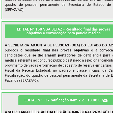
quadro de pessoal permanente da Secretaria de Estado de
(SEFAZ/AC).
EDITAL N° 158 SGA SEFAZ - Resultado final das provas
objetivas e convocação para perícia médica
A SECRETARIA ADJUNTA DE PESSOAS (SGA) DO ESTADO DO A
públicos o
resultado final nas provas objetivas
e a
convoc
candidatos que se declararam portadores de deficiência para a
médica
, referente ao concurso público destinado a selecionar candid
provimento de vagas e formação de cadastro de reserva em cargos
Fiscal da Receita Estadual, no padrão e classe iniciais, da Ca
Fiscalização, do quadro de pessoal permanente da Secretaria de 
Fazenda (SEFAZ/AC).
EDITAL N° 137 retificação item 2.2 - 13.08.09
A SECRETARIA DE ESTADO DA GESTÃO ADMINISTRATIVA (SGA) D