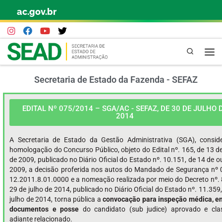
ac.gov.br
Skip to content
Pesquisa
Secretaria de Estado da Fazenda - SEFAZ
EDITAL Nº 075/2014 – SGA/AC - SEFAZ, DE 30 DE JULHO 
2014
A Secretaria de Estado da Gestão Administrativa (SGA), consid
homologação do Concurso Público, objeto do Edital nº. 165, de 13 d
de 2009, publicado no Diário Oficial do Estado nº. 10.151, de 14 de 
2009, a decisão proferida nos autos do Mandado de Segurança nº
12.2011.8.01.0000 e a nomeação realizada por meio do Decreto nº. 
29 de julho de 2014, publicado no Diário Oficial do Estado nº. 11.359
julho de 2014, torna pública a
convocação para inspeção médica, e
documentos e posse
do candidato (sub judice) aprovado e clas
adiante relacionado.