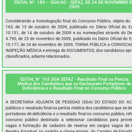
EDITAL Nº. 189 – SGA/AC - SEFAZ, DE 24 DE NOVEMBRO 
2009
Considerando a homologação final do Concurso Público, objeto do E
165, de 13 de outubro de 2009, publicado no Diário Oficial do E
10.151, de 14 de outubro de 2009 e as nomeações através do De
4.795, de 23 de novembro de 2009, publicado no Diário Oficial do E
10.177, de 24 de novembro de 2009, TORNA PÚBLICA a CONVOCA
INSPEÇÃO MÉDICA e entrega de DOCUMENTOS, dos candidatos apr
classificados, adiante relacionados.
EDITAL N° 165 SGA SEFAZ - Resultado Final na Perícia
Médica dos Candidatos que se Declararam Portadores de
Deficiência e o Resultado Final no Concurso Público
A SECRETARIA ADJUNTA DE PESSOAS (SGA) DO ESTADO DO AC
públicos o resultado final na perícia médica dos candidatos que se d
portadores de deficiência e o resultado final no concurso público, re
concurso público destinado a selecionar candidatos para provi
vagas e formação de cadastro de reserva em cargos vagos de F
Receita Estadual, no padrão e classe iniciais, da Carreira de Fiscal