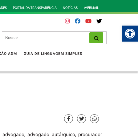
ADES
PORTAL DA TRANSPARÊNCIA
NOTÍCIAS
WEBMAIL
Abr
XÃO ADM
GUIA DE LINGUAGEM SIMPLES
e advogado, advogado autárquico, procurador