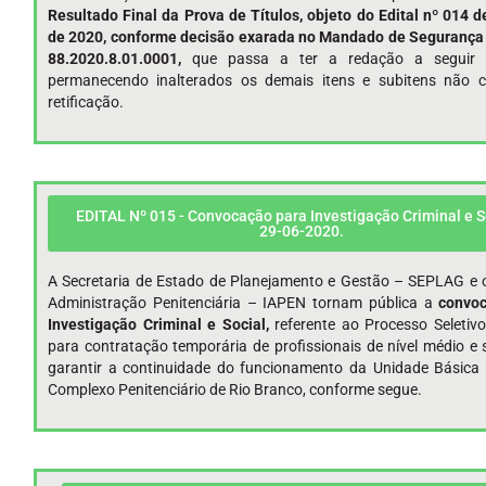
Resultado Final da Prova de Títulos, objeto do Edital nº 014 
de 2020, conforme decisão exarada no Mandado de Segurança
88.2020.8.01.0001,
que passa a ter a redação a seguir e
permanecendo inalterados os demais itens e subitens não c
retificação.
EDITAL Nº 015 - Convocação para Investigação Criminal e So
29-06-2020.
A Secretaria de Estado de Planejamento e Gestão – SEPLAG e o
Administração Penitenciária – IAPEN tornam pública a
convo
Investigação Criminal e Social
,
referente ao Processo Seletivo
para contratação temporária de profissionais de nível médio e 
garantir a continuidade do funcionamento da Unidade Básica
Complexo Penitenciário de Rio Branco, conforme segue.