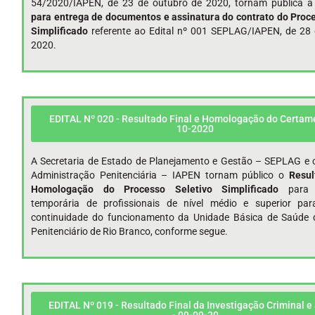
54/2020/IAPEN, de 23 de outubro de 2020, tornam pública a
para entrega de documentos e assinatura do contrato do Proc
Simplificado
referente ao Edital nº 001 SEPLAG/IAPEN, de 28 
2020.
EDITAL Nº 020 - Resultado Final e Homologação do Certame
10-2020
A Secretaria de Estado de Planejamento e Gestão – SEPLAG e o
Administração Penitenciária – IAPEN tornam público o
Resul
Homologação do Processo Seletivo Simplificado
para c
temporária de profissionais de nível médio e superior par
continuidade do funcionamento da Unidade Básica de Saúde
Penitenciário de Rio Branco, conforme segue.
EDITAL Nº 019 - Resultado Final da Investigação Criminal e 