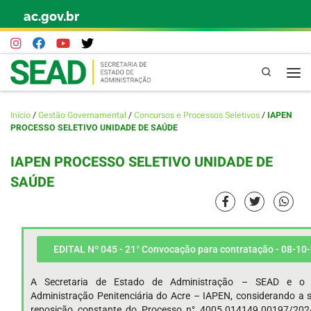
ac.gov.br
Skip to content
Pesquisa
Início
/
Gestão Governamental
/
Concursos e Processos Seletivos
/
IAPEN
PROCESSO SELETIVO UNIDADE DE SAÚDE
IAPEN PROCESSO SELETIVO UNIDADE DE
SAÚDE
EDITAL Nº 045 - 21° Convocação para contratação - 08-10
A Secretaria de Estado de Administração – SEAD e o I
Administração Penitenciária do Acre – IAPEN, considerando a s
reposição constante do Processo n° 4005.014149.00197/202