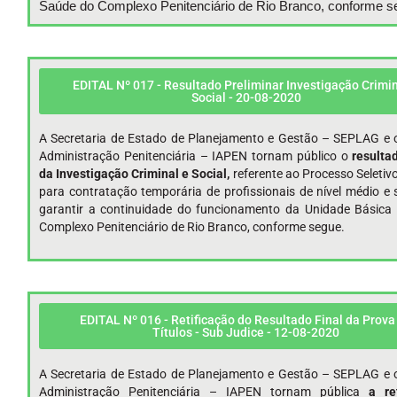
Saúde do Complexo Penitenciário de Rio Branco, conforme s
EDITAL Nº 017 - Resultado Preliminar Investigação Crimin
Social - 20-08-2020
A Secretaria de Estado de Planejamento e Gestão – SEPLAG e o
Administração Penitenciária – IAPEN tornam público o
resulta
da Investigação Criminal e Social
,
referente ao Processo Seletiv
para contratação temporária de profissionais de nível médio e 
garantir a continuidade do funcionamento da Unidade Básica
Complexo Penitenciário de Rio Branco, conforme segue.
EDITAL Nº 016 - Retificação do Resultado Final da Prova
Títulos - Sub Judice - 12-08-2020
A Secretaria de Estado de Planejamento e Gestão – SEPLAG e o
Administração Penitenciária – IAPEN tornam pública
a re