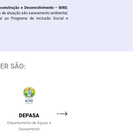
econstrução e Desenvolvimento – BIRD
,
eas de atuação são saneamento ambiental,
al ao Programa de Inclusão Social e
ER SÃO:
DEPASA
SEMAPI
Departamento de Águas e
Secretaria de Estado do M
Saneamento
Ambiente e das Políticas Ind