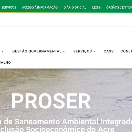
SERVIÇOS
ACESSO À INFORMAÇÃO
DIÁRIO OFICIAL
LEGIS
ÓRGÃOS E ENTID
S
GESTÃO GOVERNAMENTAL
SERVIÇOS
CASS
CONE
BALHO
PROSER
 de Saneamento Ambiental Integrad
nclusão Socioeconômico do Acre