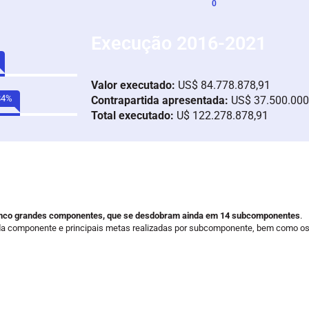
0
Execução 2016-2021
.8
%
Valor executado:
US$ 84.778.878,91
88.9
%
Contrapartida apresentada:
US$ 37.500.000
Total executado:
U$ 122.278.878,91
strutura do Programa
nco grandes componentes, que se desdobram ainda em 14 subcomponentes
.
ada componente e principais metas realizadas por subcomponente, bem como os
Componente 3
Componente 4