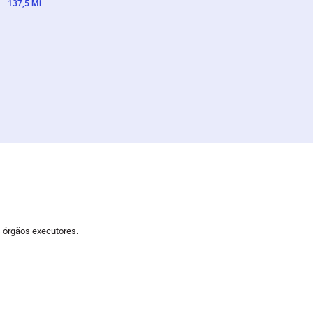
137,5 Mi
 órgãos executores.
Componente 5