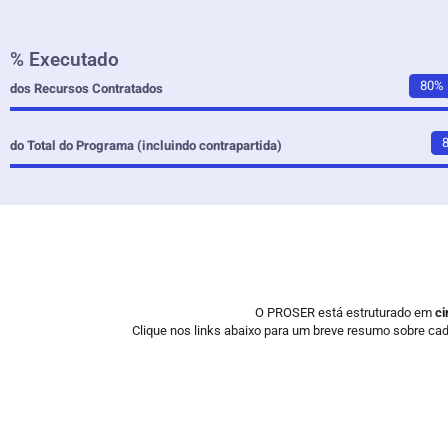
% Executado
84
dos Recursos Contratados
do Total do Programa (incluindo contrapartida)
E
O PROSER está estruturado em
ci
Clique nos links abaixo para um breve resumo sobre c
Componente 1
Componente 2