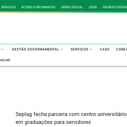
SERVIÇOS
ACESSO À INFORMAÇÃO
DIÁRIO OFICIAL
LEGIS
ÓRGÃOS E ENTID
S
GESTÃO GOVERNAMENTAL
SERVIÇOS
CASS
CONE
BALHO
Seplag fecha parceria com centro universitári
em graduações para servidores