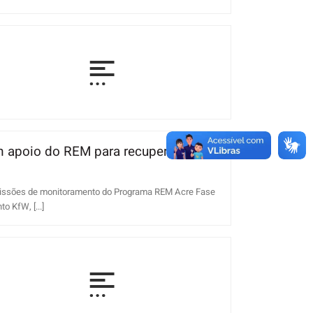
m apoio do REM para recuperação de
missões de monitoramento do Programa REM Acre Fase
o KfW, [...]