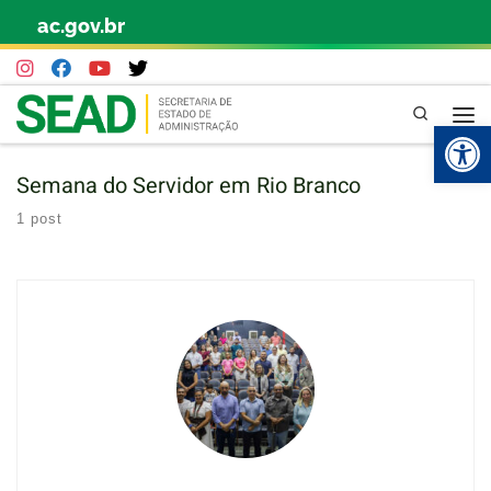
ac.gov.br
Skip to content
Pesquisa
Abr
Semana do Servidor em Rio Branco
1 post