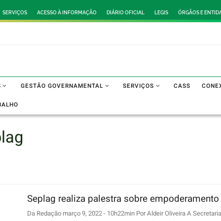
SERVIÇOS
ACESSO À INFORMAÇÃO
DIÁRIO OFICIAL
LEGIS
ÓRGÃOS E ENTID
S
GESTÃO GOVERNAMENTAL
SERVIÇOS
CASS
CONE
BALHO
lag
Seplag realiza palestra sobre empoderamento
Da Redação março 9, 2022 - 10h22min Por Aldeir Oliveira A Secretari