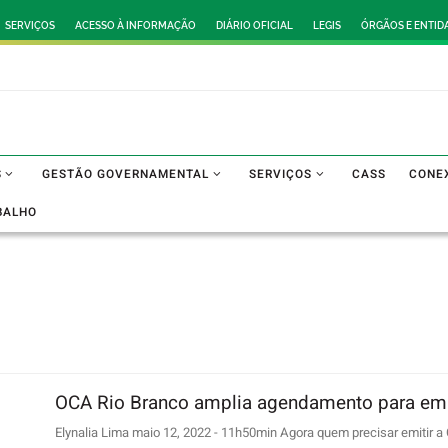
SERVIÇOS
ACESSO À INFORMAÇÃO
DIÁRIO OFICIAL
LEGIS
ÓRGÃOS E ENTID
S
GESTÃO GOVERNAMENTAL
SERVIÇOS
CASS
CONE
BALHO
OCA Rio Branco amplia agendamento para emis
Elynalia Lima maio 12, 2022 - 11h50min Agora quem precisar emitir a 