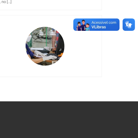
o [...]