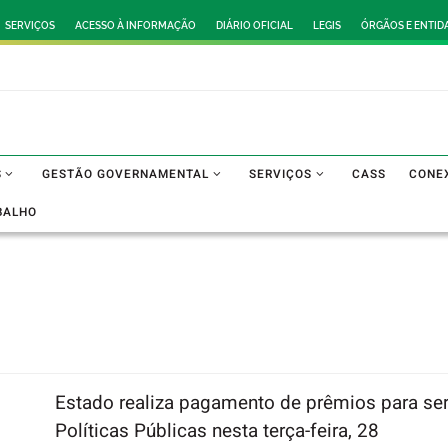
SERVIÇOS
ACESSO À INFORMAÇÃO
DIÁRIO OFICIAL
LEGIS
ÓRGÃOS E ENTID
S
GESTÃO GOVERNAMENTAL
SERVIÇOS
CASS
CONE
BALHO
Estado realiza pagamento de prêmios para ser
Políticas Públicas nesta terça-feira, 28