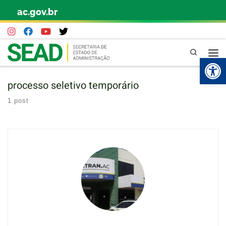
ac.gov.br
Skip to content
Pesquisa
Abr
processo seletivo temporário
1 post