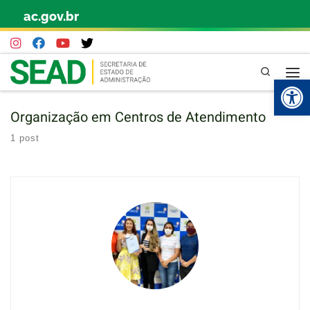
ac.gov.br
Skip to content
Pesquisa
Abr
Organização em Centros de Atendimento
1 post