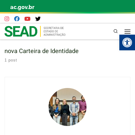
ac.gov.br
Skip to content
Pesquisa
Abr
nova Carteira de Identidade
1 post