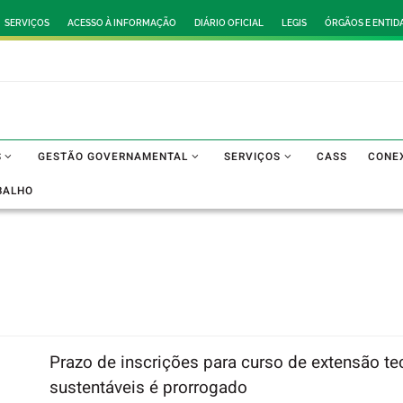
SERVIÇOS
ACESSO À INFORMAÇÃO
DIÁRIO OFICIAL
LEGIS
ÓRGÃOS E ENTID
S
GESTÃO GOVERNAMENTAL
SERVIÇOS
CASS
CONE
BALHO
Prazo de inscrições para curso de extensão t
sustentáveis é prorrogado