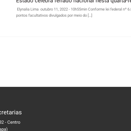
Estado celebra feriado nacional nesta quarta-fe
Elynalia Lima outubro 11, 2022 - 10h55min Conforme lei federal nº 6.
pontos facultativos divulgados por meio do [...]
retarias
32 - Centro
apa)