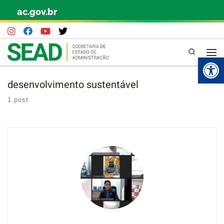
ac.gov.br
Skip to content
Pesquisa
Abr
desenvolvimento sustentável
1 post