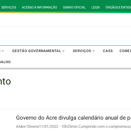
SERVIÇOS
ACESSO À INFORMAÇÃO
DIÁRIO OFICIAL
LEGIS
ÓRGÃOS E ENTID
S
GESTÃO GOVERNAMENTAL
SERVIÇOS
CASS
CONE
BALHO
nto
Governo do Acre divulga calendário anual de 
Aldeir Oliveira11/01/2022 - 10h25min Cumprindo com o compromisso