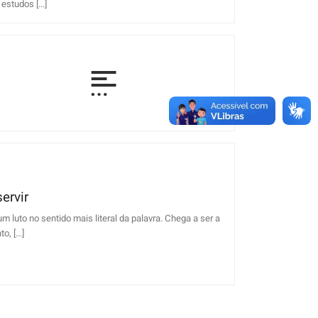
studos [...]
ervir
 luto no sentido mais literal da palavra. Chega a ser a
 [...]