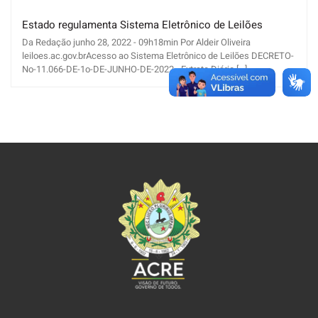
Estado regulamenta Sistema Eletrônico de Leilões
Da Redação junho 28, 2022 - 09h18min Por Aldeir Oliveira
leiloes.ac.gov.brAcesso ao Sistema Eletrônico de Leilões DECRETO-
No-11.066-DE-1o-DE-JUNHO-DE-2022 - Extrato Diário [...]