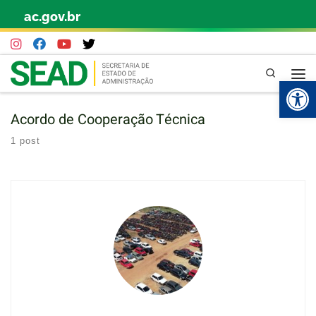
ac.gov.br
Skip to content
Pesquisa
Abr
Acordo de Cooperação Técnica
1 post