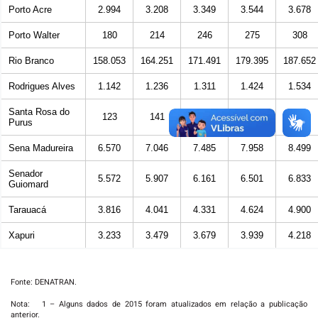
Porto Acre
2.994
3.208
3.349
3.544
3.678
Porto Walter
180
214
246
275
308
Rio Branco
158.053
164.251
171.491
179.395
187.652
Rodrigues Alves
1.142
1.236
1.311
1.424
1.534
Santa Rosa do
123
141
152
162
185
Purus
Sena Madureira
6.570
7.046
7.485
7.958
8.499
Senador
5.572
5.907
6.161
6.501
6.833
Guiomard
Tarauacá
3.816
4.041
4.331
4.624
4.900
Xapuri
3.233
3.479
3.679
3.939
4.218
Fonte: DENATRAN.
Nota: 1 – Alguns dados de 2015 foram atualizados em relação a publicação
anterior.