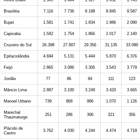
Brasiléia
7.116
7.736
8.198
8.845
9.587
Bujari
1.581
1.741
1.834
1.986
2.090
Capixaba
1.582
1.754
1.866
2.017
2.140
Cruzeiro do Sul
26.398
27.807
29.356
31.135
33.080
Epitaciolândia
4.694
5.131
5.444
5.870
6.376
Feijó
2.865
3.086
3.305
3.543
3.779
Jordão
77
86
94
111
123
Mâncio Lima
2.887
3.100
3.249
3.420
3.665
Manoel Urbano
739
868
986
1.070
1.126
Marechal
251
286
306
321
356
Thaumaturgo
Plácido de
3.762
4.030
4.244
4.474
4.719
Castro