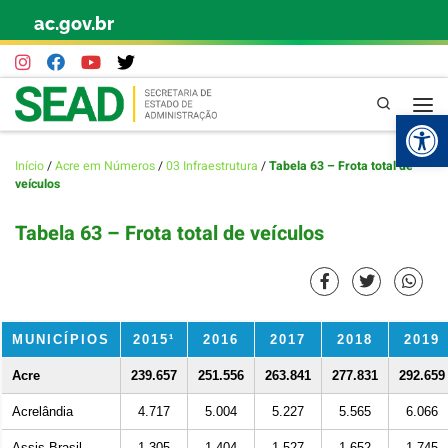
ac.gov.br
Skip to content
Pesquisa
Abr
Início
/
Acre em Números
/
03 Infraestrutura
/
Tabela 63 – Frota total de
veículos
Tabela 63 – Frota total de veículos
MUNICÍPIOS
2015¹
2016
2017
2018
2019
Acre
239.657
251.556
263.841
277.831
292.659
Acrelândia
4.717
5.004
5.227
5.565
6.066
Assis Brasil
1.305
1.404
1.527
1.652
1.745