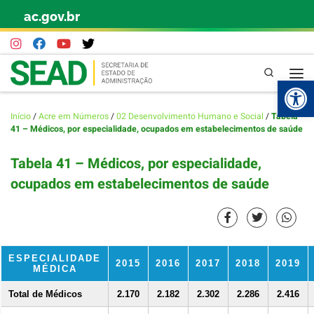
ac.gov.br
Skip to content
Pesquisa
Abr
Início
/
Acre em Números
/
02 Desenvolvimento Humano e Social
/
Tabela
41 – Médicos, por especialidade, ocupados em estabelecimentos de saúde
Tabela 41 – Médicos, por especialidade,
ocupados em estabelecimentos de saúde
ESPECIALIDADE
2015
2016
2017
2018
2019
MÉDICA
Total de Médicos
2.170
2.182
2.302
2.286
2.416