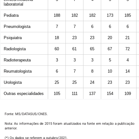
laboratorial
Pediatra
188
182
182
173
185
Pneumologista
7
7
6
6
6
Psiquiatra
18
23
23
20
21
Radiologista
60
61
65
67
72
Radioterapeuta
3
3
3
5
4
Reumatologista
6
7
8
10
14
Urologista
25
25
24
23
23
Outras especialidades
105
111
137
154
109
Fonte: MS/DATASUS/CNES.
Nota: As informações de 2015 foram atualizados na fonte em relação a publicação
anterior.
(*) Os dados se referem a outubro/2021.