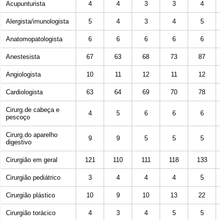
Acupunturista
4
4
3
3
4
Alergista/imunologista
5
4
3
4
5
Anatomopatologista
6
6
6
6
6
Anestesista
67
63
68
73
87
Angiologista
10
11
12
11
12
Cardiologista
63
64
69
70
78
Cirurg.de cabeça e
4
5
6
6
6
pescoço
Cirurg.do aparelho
9
9
5
5
5
digestivo
Cirurgião em geral
121
110
111
118
133
Cirurgião pediátrico
3
4
4
4
5
Cirurgião plástico
10
9
10
13
22
Cirurgião torácico
4
3
4
5
5