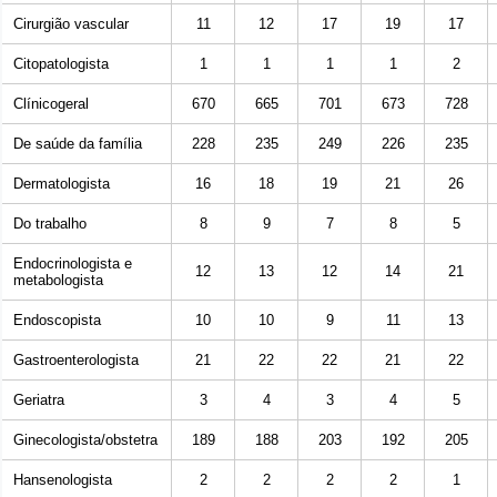
Cirurgião vascular
11
12
17
19
17
Citopatologista
1
1
1
1
2
Clínicogeral
670
665
701
673
728
De saúde da família
228
235
249
226
235
Dermatologista
16
18
19
21
26
Do trabalho
8
9
7
8
5
Endocrinologista e
12
13
12
14
21
metabologista
Endoscopista
10
10
9
11
13
Gastroenterologista
21
22
22
21
22
Geriatra
3
4
3
4
5
Ginecologista/obstetra
189
188
203
192
205
Hansenologista
2
2
2
2
1