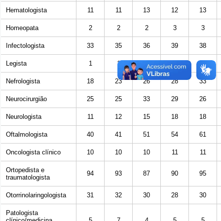
Hematologista
11
11
13
12
13
Homeopata
2
2
2
3
3
Infectologista
33
35
36
39
38
Legista
1
1
1
1
1
Nefrologista
18
23
26
28
33
Neurocirurgião
25
25
33
29
26
Neurologista
11
12
15
18
18
Oftalmologista
40
41
51
54
61
Oncologista clínico
10
10
10
11
11
Ortopedista e
94
93
87
90
95
traumatologista
Otorrinolaringologista
31
32
30
28
30
Patologista
clínico/medicina
5
7
4
5
5