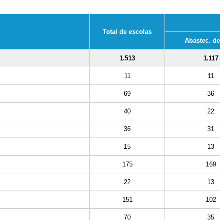
Total de escolas
Abastec. d
1.513
1.117
11
11
69
36
40
22
36
31
15
13
175
169
22
13
151
102
70
35