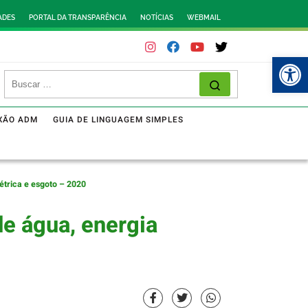
ADES
PORTAL DA TRANSPARÊNCIA
NOTÍCIAS
WEBMAIL
Abr
XÃO ADM
GUIA DE LINGUAGEM SIMPLES
étrica e esgoto – 2020
e água, energia