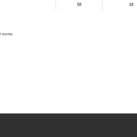
58
18
or escola.