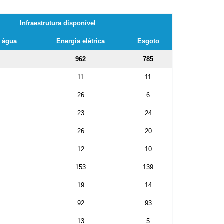
Infraestrutura disponível
e água
Energia elétrica
Esgoto
962
785
11
11
26
6
23
24
26
20
12
10
153
139
19
14
92
93
13
5