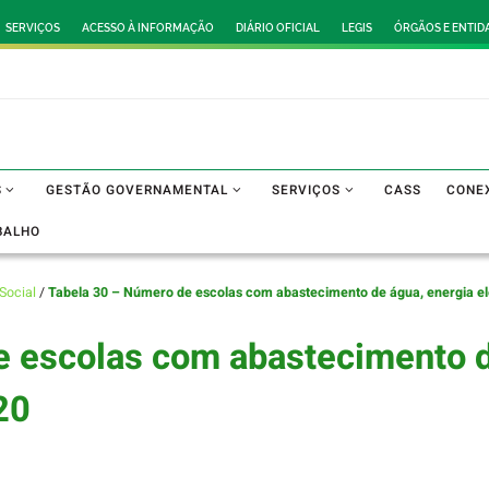
SERVIÇOS
ACESSO À INFORMAÇÃO
DIÁRIO OFICIAL
LEGIS
ÓRGÃOS E ENTID
S
GESTÃO GOVERNAMENTAL
SERVIÇOS
CASS
CONE
BALHO
Social
/
Tabela 30 – Número de escolas com abastecimento de água, energia el
 escolas com abastecimento d
20