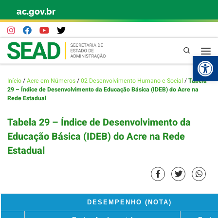
ac.gov.br
Skip to content
Pesquisa
Abr
Início
/
Acre em Números
/
02 Desenvolvimento Humano e Social
/
Tabela
29 – Índice de Desenvolvimento da Educação Básica (IDEB) do Acre na
Rede Estadual
Tabela 29 – Índice de Desenvolvimento da
Educação Básica (IDEB) do Acre na Rede
Estadual
DESEMPENHO (NOTA)