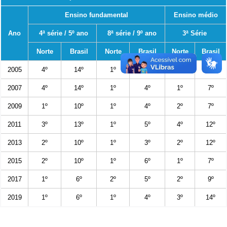
Ensino fundamental
Ensino médio
Ano
4ª série / 5º ano
8ª série / 9º ano
3ª Série
Norte
Brasil
Norte
Brasil
Norte
Brasil
2005
4º
14º
1º
4º
2º
8º
2007
4º
14º
1º
4º
1º
7º
2009
1º
10º
1º
4º
2º
7º
2011
3º
13º
1º
5º
4º
12º
2013
2º
10º
1º
3º
2º
12º
2015
2º
10º
1º
6º
1º
7º
2017
1º
6º
2º
5º
2º
9º
2019
1º
6º
1º
4º
3º
14º