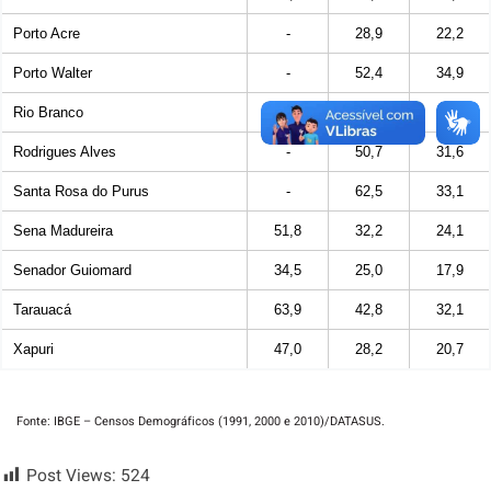
Porto Acre
-
28,9
22,2
Porto Walter
-
52,4
34,9
Rio Branco
21,7
12,9
8,9
Rodrigues Alves
-
50,7
31,6
Santa Rosa do Purus
-
62,5
33,1
Sena Madureira
51,8
32,2
24,1
Senador Guiomard
34,5
25,0
17,9
Tarauacá
63,9
42,8
32,1
Xapuri
47,0
28,2
20,7
Fonte: IBGE – Censos Demográficos (1991, 2000 e 2010)/DATASUS.
Post Views:
524