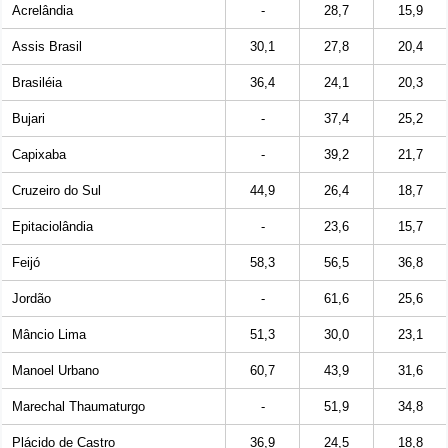
Acrelândia
-
28,7
15,9
Assis Brasil
30,1
27,8
20,4
Brasiléia
36,4
24,1
20,3
Bujari
-
37,4
25,2
Capixaba
-
39,2
21,7
Cruzeiro do Sul
44,9
26,4
18,7
Epitaciolândia
-
23,6
15,7
Feijó
58,3
56,5
36,8
Jordão
-
61,6
25,6
Mâncio Lima
51,3
30,0
23,1
Manoel Urbano
60,7
43,9
31,6
Marechal Thaumaturgo
-
51,9
34,8
Plácido de Castro
36,9
24,5
18,8