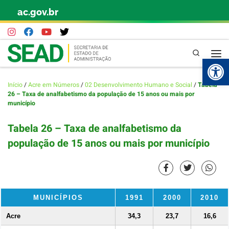
ac.gov.br
Skip to content
Pesquisa
Abr
Início
/
Acre em Números
/
02 Desenvolvimento Humano e Social
/
Tabela
26 – Taxa de analfabetismo da população de 15 anos ou mais por
município
Tabela 26 – Taxa de analfabetismo da
população de 15 anos ou mais por município
MUNICÍPIOS
1991
2000
2010
Acre
34,3
23,7
16,6