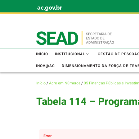
ac.gov.br
Skip to content
INÍCIO
INSTITUCIONAL
GESTÃO DE PESSOA
INOV@AC
DIMENSIONAMENTO DA FORÇA DE TRA
Início
/
Acre em Números
/
05 Finanças Públicas e Investi
Tabela 114 – Program
Error