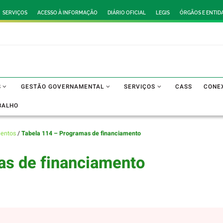
SERVIÇOS
ACESSO À INFORMAÇÃO
DIÁRIO OFICIAL
LEGIS
ÓRGÃOS E ENTID
S
GESTÃO GOVERNAMENTAL
SERVIÇOS
CASS
CONE
BALHO
mentos
/
Tabela 114 – Programas de financiamento
as de financiamento