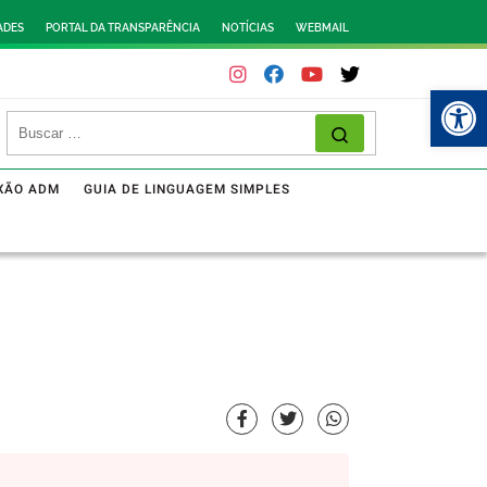
ADES
PORTAL DA TRANSPARÊNCIA
NOTÍCIAS
WEBMAIL
Abr
XÃO ADM
GUIA DE LINGUAGEM SIMPLES