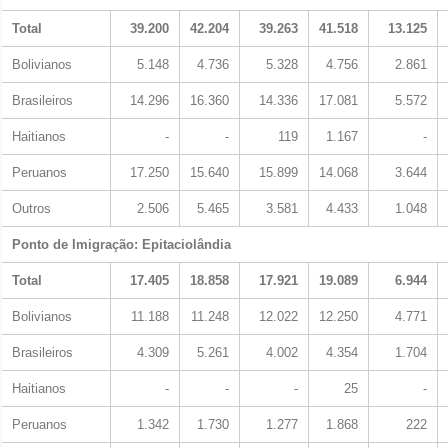
Total
39.200
42.204
39.263
41.518
13.125
Bolivianos
5.148
4.736
5.328
4.756
2.861
Brasileiros
14.296
16.360
14.336
17.081
5.572
Haitianos
-
-
119
1.167
-
Peruanos
17.250
15.640
15.899
14.068
3.644
Outros
2.506
5.465
3.581
4.433
1.048
Ponto de Imigração: Epitaciolândia
Total
17.405
18.858
17.921
19.089
6.944
Bolivianos
11.188
11.248
12.022
12.250
4.771
Brasileiros
4.309
5.261
4.002
4.354
1.704
Haitianos
-
-
-
25
-
Peruanos
1.342
1.730
1.277
1.868
222