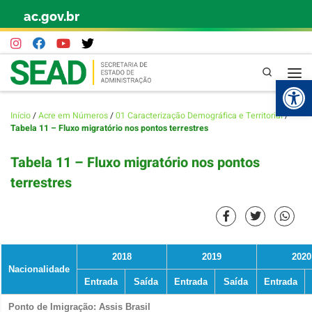
ac.gov.br
Skip to content
Pesquisa
Abr
Início
/
Acre em Números
/
01 Caracterização Demográfica e Territorial
/
Tabela 11 – Fluxo migratório nos pontos terrestres
Tabela 11 – Fluxo migratório nos pontos
terrestres
2018
2019
2020
Nacionalidade
Entrada
Saída
Entrada
Saída
Entrada
Ponto de Imigração: Assis Brasil