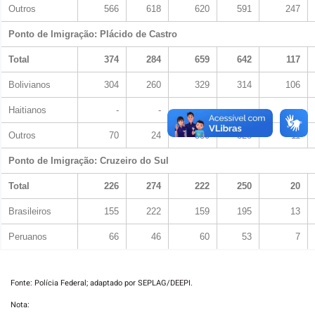
Outros
566
618
620
591
247
Ponto de Imigração: Plácido de Castro
Total
374
284
659
642
117
Bolivianos
304
260
329
314
106
Haitianos
-
-
-
-
-
Outros
70
24
330
328
11
Ponto de Imigração: Cruzeiro do Sul
Total
226
274
222
250
20
Brasileiros
155
222
159
195
13
Peruanos
66
46
60
53
7
Fonte: Polícia Federal; adaptado por SEPLAG/DEEPI.
Nota: