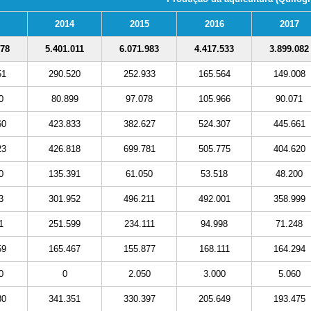
2014
2015
2016
2017
978
5.401.011
6.071.983
4.417.533
3.899.082
51
290.520
252.933
165.564
149.008
0
80.899
97.078
105.966
90.071
60
423.833
382.627
524.307
445.661
23
426.818
699.781
505.775
404.620
0
135.391
61.050
53.518
48.200
3
301.952
496.211
492.001
358.999
1
251.599
234.111
94.998
71.248
59
165.467
155.877
168.111
164.294
0
0
2.050
3.000
5.060
80
341.351
330.397
205.649
193.475