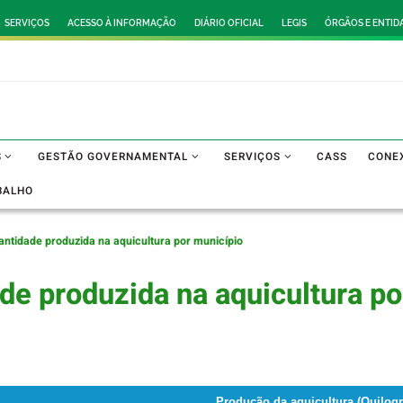
SERVIÇOS
ACESSO À INFORMAÇÃO
DIÁRIO OFICIAL
LEGIS
ÓRGÃOS E ENTID
S
GESTÃO GOVERNAMENTAL
SERVIÇOS
CASS
CONE
BALHO
ntidade produzida na aquicultura por município
de produzida na aquicultura po
Produção da aquicultura (Quilog