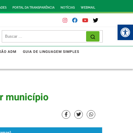
ADES
PORTAL DA TRANSPARÊNCIA
NOTÍCIAS
WEBMAIL
Abr
XÃO ADM
GUIA DE LINGUAGEM SIMPLES
r município
ramas)