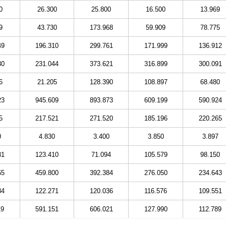
0
26.300
25.800
16.500
13.969
9
43.730
173.968
59.909
78.775
49
196.310
299.761
171.999
136.912
30
231.044
373.621
316.899
300.091
6
21.205
128.390
108.897
68.480
23
945.609
893.873
609.199
590.924
5
217.521
271.520
185.196
220.265
0
4.830
3.400
3.850
3.897
31
123.410
71.094
105.579
98.150
65
459.800
392.384
276.050
234.643
84
122.271
120.036
116.576
109.551
19
591.151
606.021
127.990
112.789