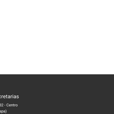
retarias
32 - Centro
apa)