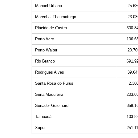
Manoel Urbano
25.63
Marechal Thaumaturgo
23.03
Plácido de Castro
300.8
Porto Acre
106.6
Porto Walter
20.70
Rio Branco
691.9
Rodrigues Alves
39.64
Santa Rosa do Purus
2.30
Sena Madureira
203.0
Senador Guiomard
859.1
Tarauacá
103.8
Xapuri
251.1