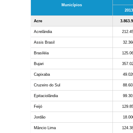
Municípios
2013
Acre
3.863.
Acrelândia
212.4
Assis Brasil
32.36
Brasiléia
125.0
Bujari
357.0
Capixaba
49.02
Cruzeiro do Sul
88.60
Epitaciolândia
99.30
Feijó
129.8
Jordão
18.00
Mâncio Lima
124.3