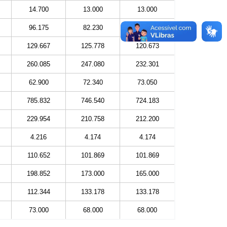
14.700
13.000
13.000
96.175
82.230
83.405
129.667
125.778
120.673
260.085
247.080
232.301
62.900
72.340
73.050
785.832
746.540
724.183
229.954
210.758
212.200
4.216
4.174
4.174
110.652
101.869
101.869
198.852
173.000
165.000
112.344
133.178
133.178
73.000
68.000
68.000