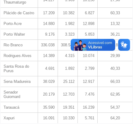
Thaumaturgo
Plácido de Castro
17.209
10.382
6.827
60,33
Porto Acre
14.880
1.982
12.898
13,32
Porto Walter
9.176
3.323
5.853
36,21
Rio Branco
336.038
308.545
27.493
91,82
Rodrigues Alves
14.389
4.315
10.074
29,99
Santa Rosa do
4.691
1.892
2.799
40,33
Purus
Sena Madureira
38.029
25.112
12.917
66,03
Senador
20.179
12.703
7.476
62,95
Guiomard
Tarauacá
35.590
19.351
16.239
54,37
Xapuri
16.091
10.330
5.761
64,20