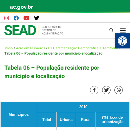
ac.gov.br
Skip to content
Pesquisa
Abr
Início
/
Acre em Números
/
01 Caracterização Demográfica e Territorial
/
Tabela 06 – População residente por município e localização
Tabela 06 – População residente por
município e localização
2010
Municípios
(%) Taxa de
Total
Urbana
Rural
urbanização