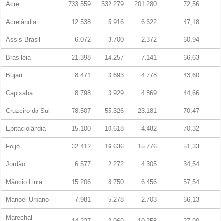
Acre
733.559
532.279
201.280
72,56
Acrelândia
12.538
5.916
6.622
47,18
Assis Brasil
6.072
3.700
2.372
60,94
Brasiléia
21.398
14.257
7.141
66,63
Bujari
8.471
3.693
4.778
43,60
Capixaba
8.798
3.929
4.869
44,66
Cruzeiro do Sul
78.507
55.326
23.181
70,47
Epitaciolândia
15.100
10.618
4.482
70,32
Feijó
32.412
16.636
15.776
51,33
Jordão
6.577
2.272
4.305
34,54
Mâncio Lima
15.206
8.750
6.456
57,54
Manoel Urbano
7.981
5.278
2.703
66,13
Marechal
14.227
3.969
10.258
27,90