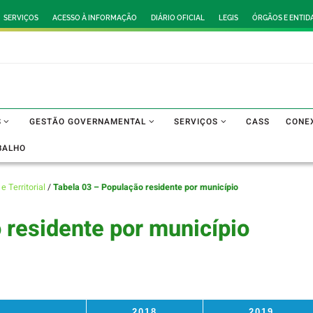
SERVIÇOS
ACESSO À INFORMAÇÃO
DIÁRIO OFICIAL
LEGIS
ÓRGÃOS E ENTID
S
GESTÃO GOVERNAMENTAL
SERVIÇOS
CASS
CONE
BALHO
e Territorial
/
Tabela 03 – População residente por município
 residente por município
2018
2019