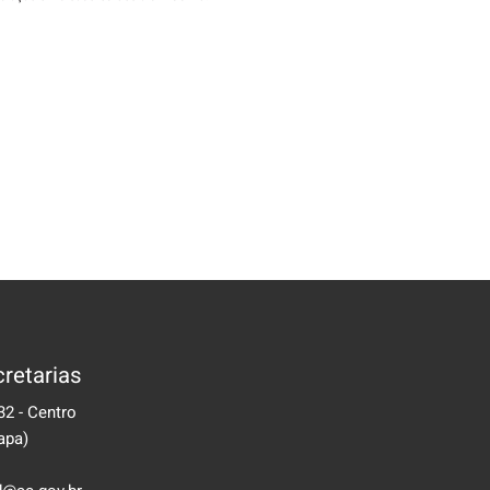
retarias
32 - Centro
apa)