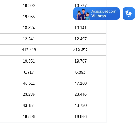
19.299
19.727
19.955
20.147
18.824
19.141
12.241
12.497
413.418
419.452
19.351
19.767
6.717
6.893
46.511
47.168
23.236
23.446
43.151
43.730
19.596
19.866