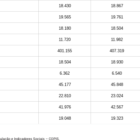
18.430
18.867
19.565
19.761
18.180
18.504
11.720
11.982
401.155
407.319
18.504
18.930
6.362
6.540
45.177
45.848
22.810
23.024
41.976
42.567
19.048
19.323
ulação e Indicadores Sociais – COPIS.