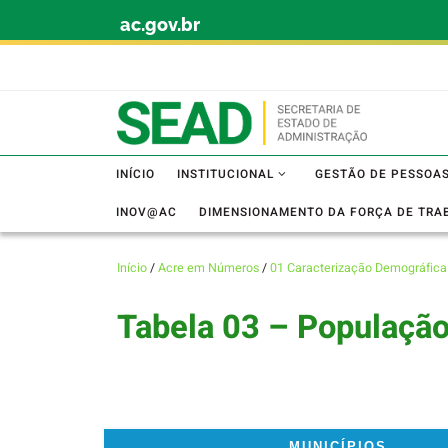
ac.gov.br
Skip to content
INÍCIO
INSTITUCIONAL
GESTÃO DE PESSOA
INOV@AC
DIMENSIONAMENTO DA FORÇA DE TRA
Início
/
Acre em Números
/
01 Caracterização Demográfica 
Tabela 03 – População
MUNICÍPIOS