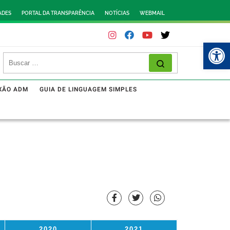
ADES
PORTAL DA TRANSPARÊNCIA
NOTÍCIAS
WEBMAIL
Abr
XÃO ADM
GUIA DE LINGUAGEM SIMPLES
2020
2021