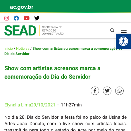
ac.gov.br
Skip to content
Pesquisa
Abr
Início
/
Notícias
/
Show com artistas acreanos marca a comemoração do
Dia do Servidor
Show com artistas acreanos marca a
comemoração do Dia do Servidor
Elynalia Lima
29/10/2021
– 11h27min
No dia 28, Dia do Servidor, a festa foi no palco da Usina de
Artes João Donato, com a live show com artistas locais,
transmitida para todo o estado do Acre por meio do canal