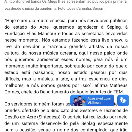
A inconfundível banda Os Mugs II se apresentam ao público pela primeira
vez desde o início da pandemia. Foto: José Caminha/Secom.
“Hoje é um dia muito especial para nós servidores públicos
do estado do Acre, queremos agradecer à Seplag, à
Fundação Elias Mansour e todas as secretarias envolvidas
nesse momento. Nós estamos fazendo essa live show, a
live do servidor e trazendo grandes artistas da nossa
cultura, da nossa música acreana, aqui nesse palco onde
nós pudemos apresentar esses nomes, para nós é um
momento muito importante, sobretudo por conta do que o
estado está passando, nosso estado passou por dias
difíceis, mas a música, a arte, ela traz esperança de dias
melhores, e nós somos gratos por isso”, afirma Matheus
Gomes, chefe do Departamento de Apoio às Artes da FEM.
Os servidores também foram agraciados com um sorteio de
brindes, ofertado pelo Sindicato dos Gestores e Técnicos de
Gestão do Acre (Sintegesp). O sorteio foi realizado por meio
de um sistema desenvolvido pela Seplag especialmente
para a ocasião, segue o nome dos contemplado, que irão