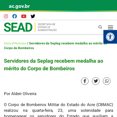
ac.gov.br
Skip to content
Pesquisa
Abr
Início
/
Notícias
/
Servidores da Seplag recebem medalha ao mérito do
Corpo de Bombeiros
Servidores da Seplag recebem medalha ao
mérito do Corpo de Bombeiros
Por Aldeir Oliveira
O Corpo de Bombeiros Militar do Estado do Acre (CBMAC)
realizou na quarta-feira, 23, uma solenidade para
homenagear os servidores do Estado que auxiliam a