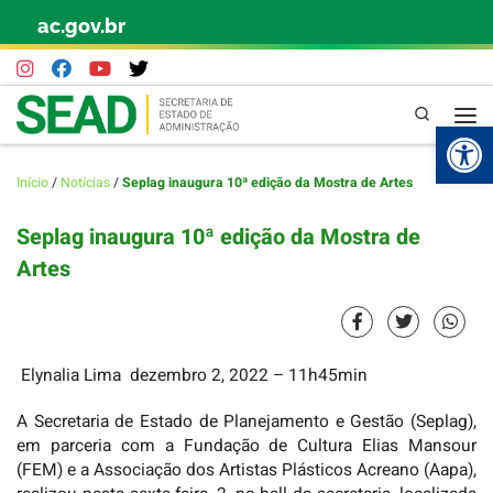
ac.gov.br
Skip to content
Pesquisa
Abr
Início
/
Notícias
/
Seplag inaugura 10ª edição da Mostra de Artes
Seplag inaugura 10ª edição da Mostra de
Artes
Elynalia Lima
dezembro 2, 2022
– 11h45min
A Secretaria de Estado de Planejamento e Gestão (Seplag),
em parceria com a Fundação de Cultura Elias Mansour
(FEM) e a Associação dos Artistas Plásticos Acreano (Aapa),