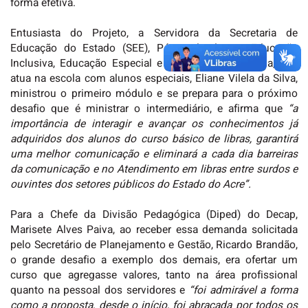
forma efetiva.
Entusiasta do Projeto, a Servidora da Secretaria de
Educação do Estado (SEE), Pós-graduada em Educação
Inclusiva, Educação Especial e Neuropsicopedagogia, que
atua na escola com alunos especiais, Eliane Vilela da Silva,
ministrou o primeiro módulo e se prepara para o próximo
desafio que é ministrar o intermediário, e afirma que
“a
importância de interagir e avançar os conhecimentos já
adquiridos dos alunos do curso básico de libras, garantirá
uma melhor comunicação e eliminará a cada dia barreiras
da comunicação e no Atendimento em libras entre surdos e
ouvintes dos setores públicos do Estado do Acre”.
Para a Chefe da Divisão Pedagógica (Diped) do Decap,
Marisete Alves Paiva, ao receber essa demanda solicitada
pelo Secretário de Planejamento e Gestão, Ricardo Brandão,
o grande desafio a exemplo dos demais, era ofertar um
curso que agregasse valores, tanto na área profissional
quanto na pessoal dos servidores e
“foi admirável a forma
como a proposta, desde o início, foi abraçada por todos os