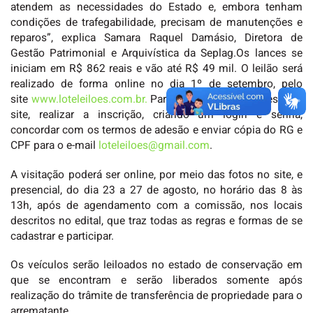
atendem as necessidades do Estado e, embora tenham
condições de trafegabilidade, precisam de manutenções e
reparos”, explica Samara Raquel Damásio, Diretora de
Gestão Patrimonial e Arquivística da Seplag.Os lances se
iniciam em R$ 862 reais e vão até R$ 49 mil. O leilão será
realizado de forma online no dia 1º de setembro, pelo
site
www.loteleiloes.com.br.
Para participar, basta acessar o
site, realizar a inscrição, criando um login e senha,
concordar com os termos de adesão e enviar cópia do RG e
CPF para o e-mail
loteleiloes@gmail.com
.
A visitação poderá ser online, por meio das fotos no site, e
presencial, do dia 23 a 27 de agosto, no horário das 8 às
13h, após de agendamento com a comissão, nos locais
descritos no edital, que traz todas as regras e formas de se
cadastrar e participar.
Os veículos serão leiloados no estado de conservação em
que se encontram e serão liberados somente após
realização do trâmite de transferência de propriedade para o
arrematante.