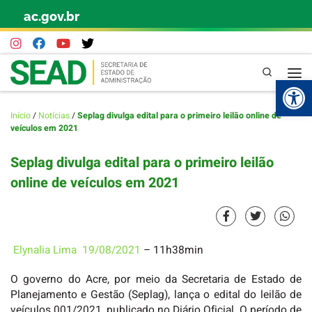
ac.gov.br
Skip to content
Pesquisa
Abr
Início
/
Notícias
/
Seplag divulga edital para o primeiro leilão online de
veículos em 2021
Seplag divulga edital para o primeiro leilão
online de veículos em 2021
Elynalia Lima
19/08/2021
– 11h38min
O governo do Acre, por meio da Secretaria de Estado de
Planejamento e Gestão (Seplag), lança o edital do leilão de
veículos 001/2021, publicado no Diário Oficial. O período de