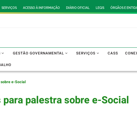
SERVIÇOS
ACESSO À INFORMAÇÃO
DIÁRIO OFICIAL
LEGIS
ÓRGÃOS E ENTID
S
GESTÃO GOVERNAMENTAL
SERVIÇOS
CASS
CONE
BALHO
 sobre e-Social
 para palestra sobre e-Social