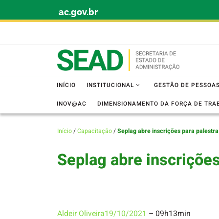
ac.gov.br
Skip to content
INÍCIO
INSTITUCIONAL
GESTÃO DE PESSOA
INOV@AC
DIMENSIONAMENTO DA FORÇA DE TRA
Início
/
Capacitação
/
Seplag abre inscrições para palestra
Seplag abre inscrições
Aldeir Oliveira
19/10/2021
– 09h13min