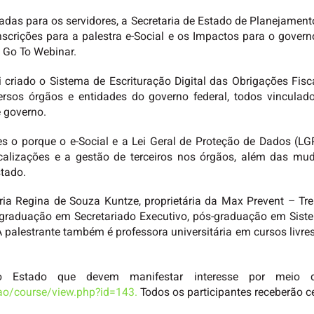
tadas para os servidores, a Secretaria de Estado de Planejamen
nscrições para a palestra e-Social e os Impactos para o gover
a Go To Webinar.
criado o Sistema de Escrituração Digital das Obrigações Fiscais
ersos órgãos e entidades do governo federal, todos vinculad
 governo.
es o porque o e-Social e a Lei Geral de Proteção de Dados (LGP
scalizações e a gestão de terceiros nos órgãos, além das mu
tado.
ria Regina de Souza Kuntze, proprietária da Max Prevent – T
 graduação em Secretariado Executivo, pós-graduação em Sist
alestrante também é professora universitária em cursos livres so
do Estado que devem manifestar interesse por meio d
cao/course/view.php?id=143.
Todos os participantes receberão ce