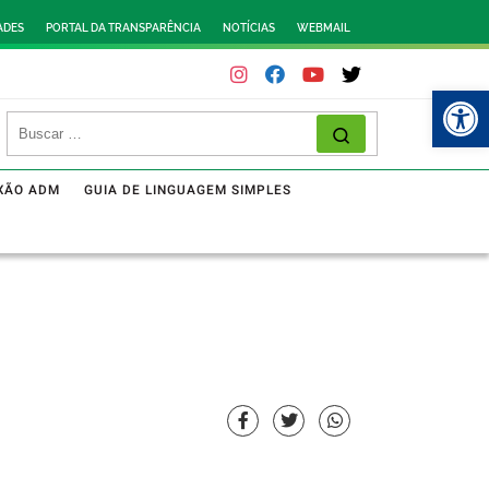
ADES
PORTAL DA TRANSPARÊNCIA
NOTÍCIAS
WEBMAIL
Abr
XÃO ADM
GUIA DE LINGUAGEM SIMPLES