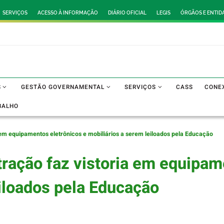
SERVIÇOS
ACESSO À INFORMAÇÃO
DIÁRIO OFICIAL
LEGIS
ÓRGÃOS E ENTID
S
GESTÃO GOVERNAMENTAL
SERVIÇOS
CASS
CONE
BALHO
 em equipamentos eletrônicos e mobiliários a serem leiloados pela Educação
tração faz vistoria em equipam
eiloados pela Educação