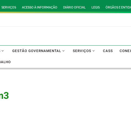
SERVIÇOS
ACESSO À INFORMAÇÃO
DIÁRIO OFICIAL
LEGIS
ÓRGÃOS E ENTID
S
GESTÃO GOVERNAMENTAL
SERVIÇOS
CASS
CONE
BALHO
m3