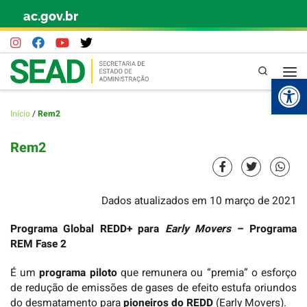
ac.gov.br
Skip to content
Pesquisa
Abr
Início
/
Rem2
Rem2
Dados atualizados em 10 março de 2021
Programa Global REDD+ para
Early Movers
– Programa
REM Fase 2
É um
programa piloto
que remunera ou “premia” o esforço
de redução de emissões de gases de efeito estufa oriundos
do desmatamento para
pioneiros do REDD
(Early Movers).