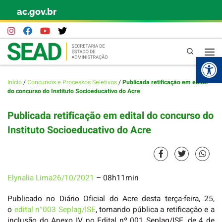
ac.gov.br
Skip to content
Pesquisa
Abr
Início
/
Concursos e Processos Seletivos
/
Publicada retificação em edital
do concurso do Instituto Socioeducativo do Acre
Publicada retificação em edital do concurso do
Instituto Socioeducativo do Acre
Elynalia Lima
26/10/2021
– 08h11min
Publicado no Diário Oficial do Acre desta terça-feira, 25,
o
edital n°003 Seplag/ISE
, tornando pública a retificação e a
inclusão do Anexo IV no Edital nº 001 Seplag/ISE, de 4 de