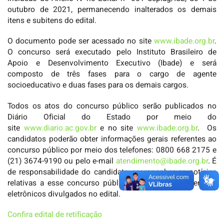
outubro de 2021, permanecendo inalterados os demais
itens e subitens do edital.
O documento pode ser acessado no site
www.ibade.org.br
.
O concurso será executado pelo Instituto Brasileiro de
Apoio e Desenvolvimento Executivo (Ibade) e será
composto de três fases para o cargo de agente
socioeducativo e duas fases para os demais cargos.
Todos os atos do concurso público serão publicados no
Diário Oficial do Estado por meio do
site
www.diario.ac.gov.br
e no site
www.ibade.org.br
. Os
candidatos poderão obter informações gerais referentes ao
concurso público por meio dos telefones: 0800 668 2175 e
(21) 3674-9190 ou pelo e-mail
atendimento@ibade.org.br
. É
de responsabilidade do candidato acompanhar as notícias
relativas a esse concurso público nos locais e endereços
eletrônicos divulgados no edital.
Confira edital de retificação