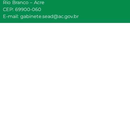
Rio Branco – Acre
CEP: 69900-060
E-mail: gabinete.sead@ac.gov.br