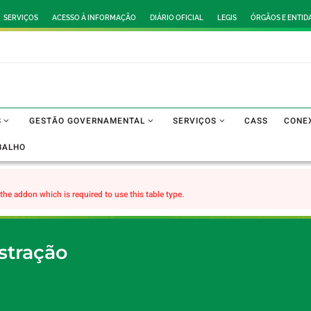
SERVIÇOS
ACESSO À INFORMAÇÃO
DIÁRIO OFICIAL
LEGIS
ÓRGÃOS E ENTID
S
GESTÃO GOVERNAMENTAL
SERVIÇOS
CASS
CONE
BALHO
the addon which is required to use this table type.
stração