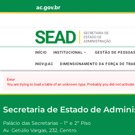
ac.gov.br
Skip to content
INÍCIO
INSTITUCIONAL
GESTÃO DE PESSOA
INOV@AC
DIMENSIONAMENTO DA FORÇA DE TRA
Error
You are trying to load a table of an unknown type. Probably you did not activate 
Secretaria de Estado de Admini
Palácio das Secretarias – 1º e 2º Piso
Av. Getúlio Vargas, 232, Centro.