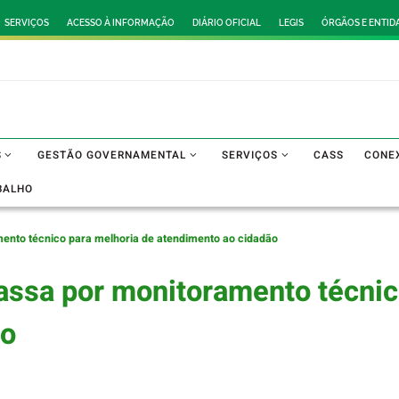
SERVIÇOS
ACESSO À INFORMAÇÃO
DIÁRIO OFICIAL
LEGIS
ÓRGÃOS E ENTID
S
GESTÃO GOVERNAMENTAL
SERVIÇOS
CASS
CONE
BALHO
mento técnico para melhoria de atendimento ao cidadão
assa por monitoramento técnic
ão