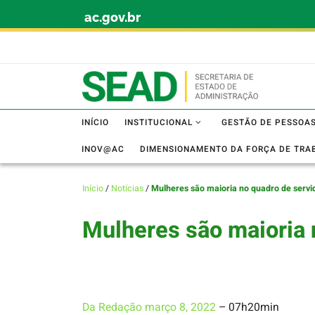
ac.gov.br
Skip to content
INÍCIO
INSTITUCIONAL
GESTÃO DE PESSOA
INOV@AC
DIMENSIONAMENTO DA FORÇA DE TRA
Início
/
Notícias
/
Mulheres são maioria no quadro de servi
Mulheres são maioria 
Da Redação
março 8, 2022
– 07h20min