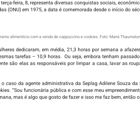
 terça-feira, 8, representa diversas conquistas sociais, econômi
das (ONU) em 1975, a data é comemorada desde o início do séc
o ramo alimentício com a venda de cappuccino e cookies. Foto: Mariá Thaumatu
lheres dedicaram, em média, 21,3 horas por semana a afazere
mas tarefas – 10,9 horas. Ou seja, embora tenham passado a
nte são elas as responsáveis por limpar a casa, lavar as roupa
o caso da agente administrativa da Seplag Adilene Souza da S
kies. “Sou funcionária pública e com esse meu empreendiment
mana, mas é algo que gosto de fazer e isso me faz bem, então o 