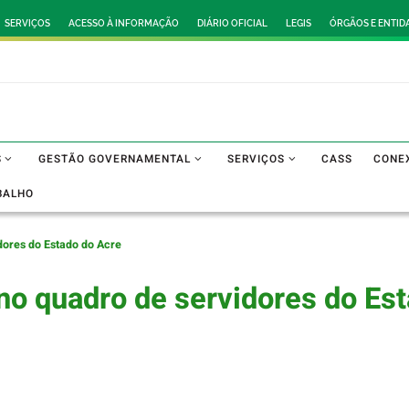
SERVIÇOS
ACESSO À INFORMAÇÃO
DIÁRIO OFICIAL
LEGIS
ÓRGÃOS E ENTID
S
GESTÃO GOVERNAMENTAL
SERVIÇOS
CASS
CONE
BALHO
dores do Estado do Acre
no quadro de servidores do Es