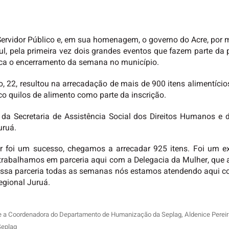
ervidor Público e, em sua homenagem, o governo do Acre, por m
Sul, pela primeira vez dois grandes eventos que fazem parte d
arca o encerramento da semana no município.
, 22, resultou na arrecadação de mais de 900 itens alimentíci
nco quilos de alimento como parte da inscrição.
 da Secretaria de Assistência Social dos Direitos Humanos e 
uruá.
or foi um sucesso, chegamos a arrecadar 925 itens. Foi um e
s trabalhamos em parceria aqui com a Delegacia da Mulher, que
essa parceria todas as semanas nós estamos atendendo aqui com
gional Juruá.
 e a Coordenadora do Departamento de Humanização da Seplag, Aldenice Pereira
Seplag