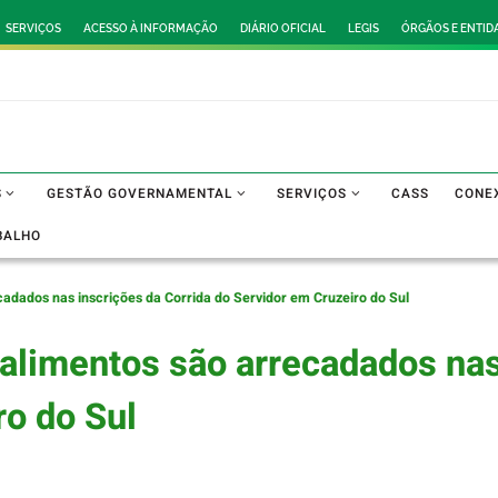
SERVIÇOS
ACESSO À INFORMAÇÃO
DIÁRIO OFICIAL
LEGIS
ÓRGÃOS E ENTID
S
GESTÃO GOVERNAMENTAL
SERVIÇOS
CASS
CONE
BALHO
cadados nas inscrições da Corrida do Servidor em Cruzeiro do Sul
 alimentos são arrecadados nas
ro do Sul