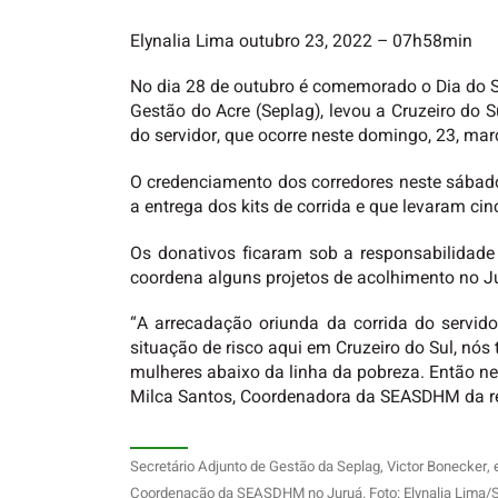
Elynalia Lima
outubro 23, 2022
– 07h58min
No dia 28 de outubro é comemorado o Dia do S
Gestão do Acre (Seplag), levou a Cruzeiro do 
do servidor, que ocorre neste domingo, 23, m
O credenciamento dos corredores neste sábado
a entrega dos kits de corrida e que levaram ci
Os donativos ficaram sob a responsabilidade
coordena alguns projetos de acolhimento no J
“A arrecadação oriunda da corrida do servid
situação de risco aqui em Cruzeiro do Sul, nó
mulheres abaixo da linha da pobreza. Então n
Milca Santos, Coordenadora da SEASDHM da re
Secretário Adjunto de Gestão da Seplag, Victor Bonecker,
Coordenação da SEASDHM no Juruá. Foto: Elynalia Lima/