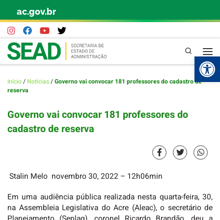
ac.gov.br
Skip to content
Pesquisa
Abr
Início
/
Notícias
/
Governo vai convocar 181 professores do cadastro de
reserva
Governo vai convocar 181 professores do
cadastro de reserva
Stalin Melo
novembro 30, 2022
– 12h06min
Em uma audiência pública realizada nesta quarta-feira, 30,
na Assembleia Legislativa do Acre (Aleac), o secretário de
Planejamento (Seplag), coronel Ricardo Brandão, deu a