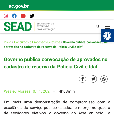
ac.gov.br
Skip to content
Pesquisa
Abr
Início
/
Concursos e Processos Seletivos
/
Governo publica convocação de
aprovados no cadastro de reserva da Polícia Civil e Idaf
Governo publica convocação de aprovados no
cadastro de reserva da Polícia Civil e Idaf
Wesley Moraes
10/11/2021
– 14h08min
Em mais uma demonstração de compromisso com a
excelência do serviço público estadual e reforço no quadro
de servidores efetivos, o governo do Acre anunciou a