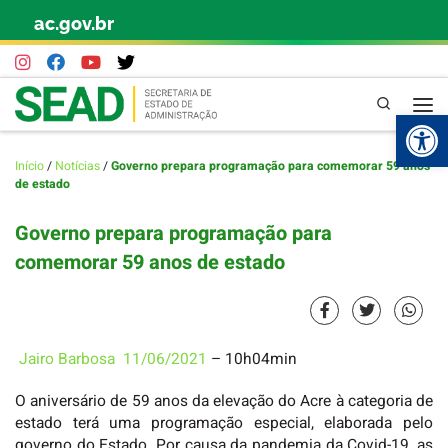
ac.gov.br
Skip to content
Pesquisa
Abr
Início
/
Notícias
/
Governo prepara programação para comemorar 59 anos
de estado
Governo prepara programação para
comemorar 59 anos de estado
Jairo Barbosa
11/06/2021
– 10h04min
O aniversário de 59 anos da elevação do Acre à categoria de
estado terá uma programação especial, elaborada pelo
governo do Estado. Por causa da pandemia da Covid-19, as