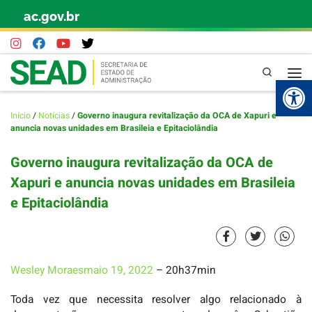
ac.gov.br
Skip to content
Pesquisa
Abr
Início
/
Notícias
/
Governo inaugura revitalização da OCA de Xapuri e
anuncia novas unidades em Brasileia e Epitaciolândia
Governo inaugura revitalização da OCA de
Xapuri e anuncia novas unidades em Brasileia
e Epitaciolândia
Wesley Moraes
maio 19, 2022
– 20h37min
Toda vez que necessita resolver algo relacionado à